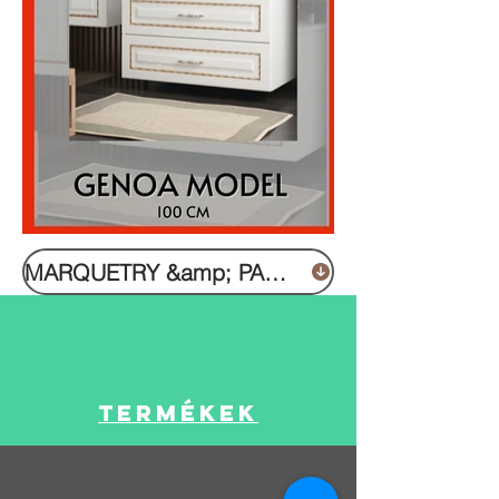
MARQUETRY &amp; PARKETTÁS TERMÉKKATALÓGUS LETÖLTÉSE
Termékek